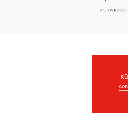
VOUWBAAR
Kü
con