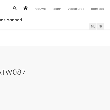
nieuws
team
vacatures
contact
Ons aanbod
NL
FR
 MATW087