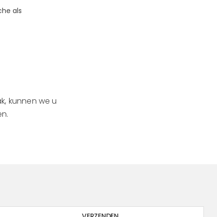
che als
lak, kunnen we u
en.