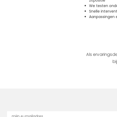
zitpositie
We testen onde
Snelle interven
Aanpassingen e
Als ervaringsde
bi